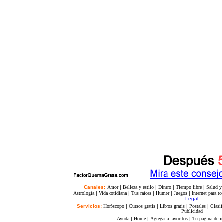
Canales:
Amor
|
Belleza y estilo
|
Dinero
|
Tiempo libre
|
Salud y 
Astrología
|
Vida cotidiana
|
Tus raíces
|
Humor
|
Juegos
|
Internet para t
Legal
Servicios:
Horóscopo
|
Cursos gratis
|
Libros gratis
|
Postales
|
Clasi
Publicidad
Ayuda
|
Home
|
Agregar a favoritos
|
Tu pagina de i