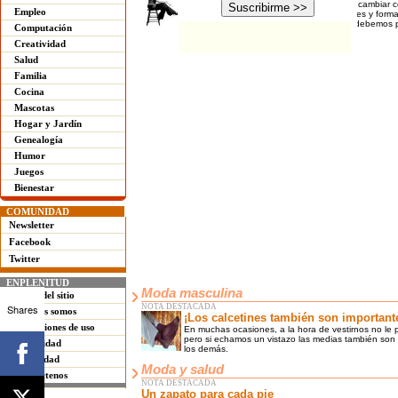
Los talles de la ropa para mujer tienden a cambiar
Empleo
o menor medida a las diferentes costumbres y formas
Pero, ya que cambian, ¿cuánta atención debemos p
Computación
Creatividad
Salud
Familia
Cocina
Mascotas
Hogar y Jardín
Genealogía
Humor
Juegos
Bienestar
COMUNIDAD
Newsletter
Facebook
Twitter
ENPLENITUD
Moda masculina
Mapa del sitio
Shares
NOTA DESTACADA
Quienes somos
¡Los calcetines también son important
Condiciones de uso
En muchas ocasiones, a la hora de vestirnos no le p
pero si echamos un vistazo las medias también son
Privacidad
los demás.
Publicidad
Moda y salud
Contáctenos
NOTA DESTACADA
Un zapato para cada pie