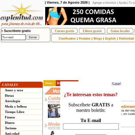
| Viernes, 7 de Agosto 2026 |
Agregar a favoritos
|
Ayuda
|
Tu p
Suscribete gratis
Cursos gratis
Libros gratis
Guias locales
|
|
|
|
Clasificados
Postales
Blogs
English
Publicidad
Home >
Belleza y estilo >
[Cerrar]
CANALES
Amor y sexo
Dietas
Cuidado y limpieza de la ropa
Astrología
NOTA DESTACADA
Como utilizar el blanco en la vestimen
Moda y belleza
Se dice que no es un color, sino la ausencia del mi
Tiempo Libre
más apropiado para estar brillante siempre, en cual
Fitness
pasó de moda.
Dinero
Moda femenina
Turismo
NOTA DESTACADA
La importancia de los talles
Anti-edad