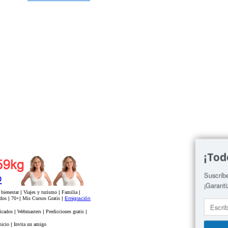
¡Tod
Suscríbe
¡Garanti
bienestar
|
Viajes y turismo
|
Familia
|
odos
|
70+
|
Mis Cursos Gratis
|
Emigración
ficados
|
Webmasters
|
Predicciones gratis
|
nicio
|
Invita un amigo