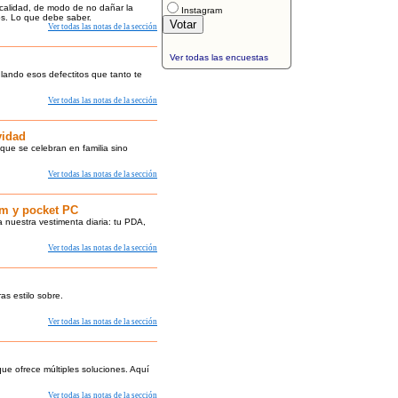
calidad, de modo de no dañar la
Instagram
os. Lo que debe saber.
Ver todas las notas de la sección
Ver todas las encuestas
ulando esos defectitos que tanto te
Ver todas las notas de la sección
vidad
 que se celebran en familia sino
Ver todas las notas de la sección
lm y pocket PC
 nuestra vestimenta diaria: tu PDA,
Ver todas las notas de la sección
as estilo sobre.
Ver todas las notas de la sección
ue ofrece múltiples soluciones. Aquí
Ver todas las notas de la sección