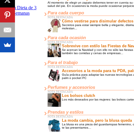
Al momento de elegir un zapato debemos tener en cuenta su 
salud del pie. En ocasiones la moda puede ocasionar perjuici
Para cada cuerpo
NOTA DESTACADA
Cómo vestirse para disimular defectos
Secretos para estar siempre bella y elegante, disim
molestan...
Para cada ocasión
NOTA DESTACADA
Sobrevive con estilo las Fiestas de Na
Se acercan la Navidad y con ello no sólo las fiestas
también las comidas y cenas de empresas...
Para el trabajo
NOTA DESTACADA
Accesorios a la moda para tu PDA, pa
Guía práctica para adaptar las nuevas tecnologías a
palm o pocket PC
Perfumes y accesorios
NOTA DESTACADA
Los bolsos clutch
Los más deseados por las mujeres: las bolsos carter
Prendas y estilos
NOTA DESTACADA
La moda cambia, pero la blusa queda
La blusa es una pieza del guardarropas femenino, q
te las presentamos…