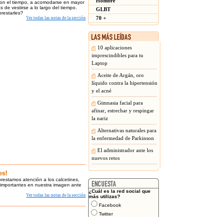
Hombre
 con el tiempo, a acomodarse en mayor
 de vestirse a lo largo del tiempo.
GLBT
restarles?
70 +
Ver todas las notas de la sección
10 aplicaciones
imprescindibles para tu
Laptop
Aceite de Argán, oro
líquido contra la hipertensión
y el acné
Gimnasia facial para
afinar, estrechar y respingar
la nariz
Alternativas naturales para
la enfermedad de Parkinson
El administrador ante los
nuevos retos
es!
restamos atención a los calcetines,
 importantes en nuestra imagen ante
¿Cuál es la red social que
Ver todas las notas de la sección
más utilizas?
Facebook
Twitter