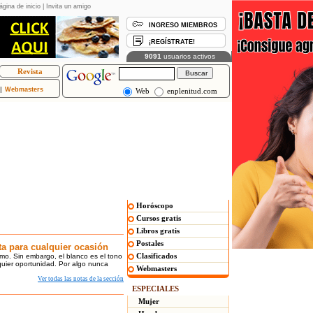
ágina de inicio
|
Invita un amigo
INGRESO MIEMBROS
¡REGÍSTRATE!
Revista
|
Webmasters
Web
enplenitud.com
SERVICIOS
Horóscopo
Cursos gratis
Libros gratis
Postales
ta para cualquier ocasión
Clasificados
smo. Sin embargo, el blanco es el tono
quier oportunidad. Por algo nunca
Webmasters
Ver todas las notas de la sección
ESPECIALES
Mujer