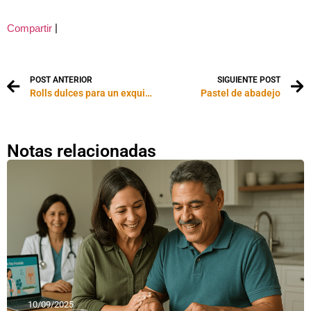
|
Compartir
POST ANTERIOR
SIGUIENTE POST
Rolls dulces para un exquisito té
Pastel de abadejo
Notas relacionadas
10/09/2025