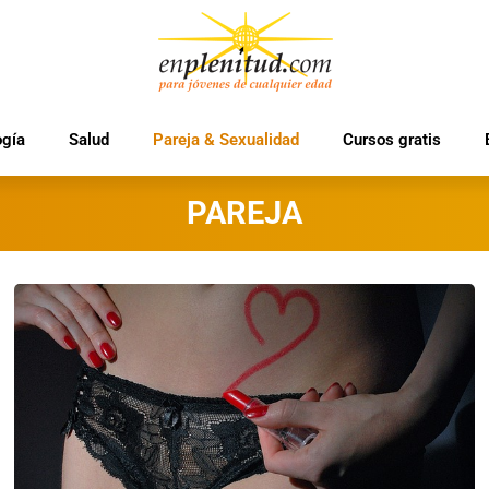
ogía
Salud
Pareja & Sexualidad
Cursos gratis
PAREJA