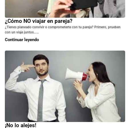
¿Cómo NO viajar en pareja?
¿Tienes planeado convivir o comprometerte con tu pareja? Primero, prueben
con un viaje juntos…...
Continuar leyendo
¡No lo alejes!