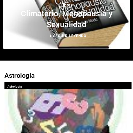
Libros
Climaterio, Menopausia y
Sexualidad
SEGUIR LEYENDO
Astrología
Astrología