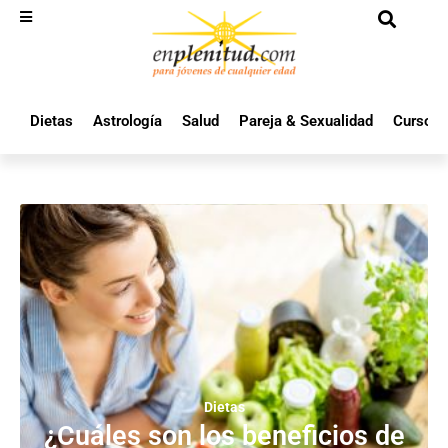
Dietas
Astrología
Salud
Pareja & Sexualidad
Cursos 
Dietas
¿Cuáles son los beneficios de