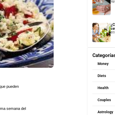
10
¿C
ce
07
Categoría
Money
Diets
 que pueden
Health
Couples
tima semana del
Astrology