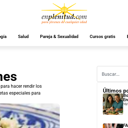
ogía
Salud
Pareja & Sexualidad
Cursos gratis
mes
para hacer rendir los
Últimos p
etas especiales para
Bo
En
10
FA