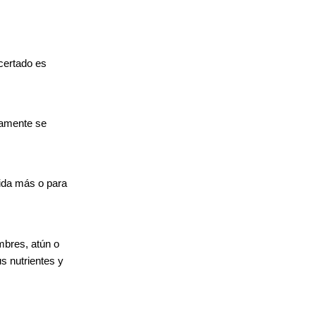
acertado es
lamente se
ida más o para
mbres, atún o
s nutrientes y