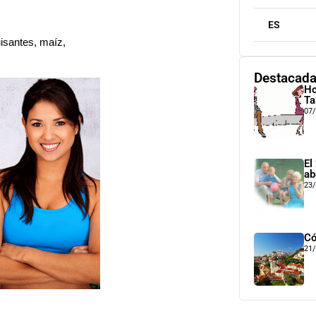
ES
isantes, maíz,
Destacad
Ho
Ta
07
El
ab
23
Có
21