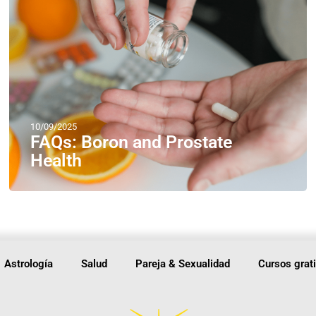
10/09/2025
FAQs: Boron and Prostate
Health
Astrología
Salud
Pareja & Sexualidad
Cursos grat