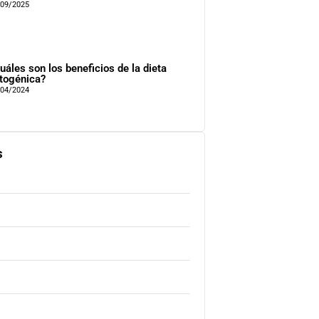
/09/2025
uáles son los beneficios de la dieta
togénica?
/04/2024
s