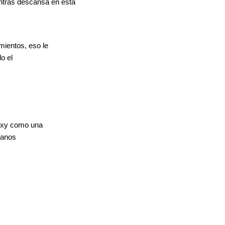
ntras descansa en esta
mientos, eso le
do el
sexy como una
ganos