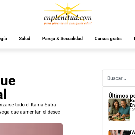
ogía
Salud
Pareja & Sexualidad
Cursos gratis
que
al
Últimos p
Bo
rizarse todo el Kama Sutra
En
10
e yoga que aumentan el deseo
FA