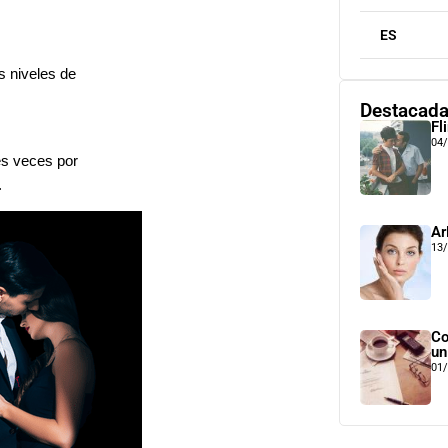
ES
s niveles de
Destacad
Fl
04
res veces por
.
Ar
13
Co
un
01