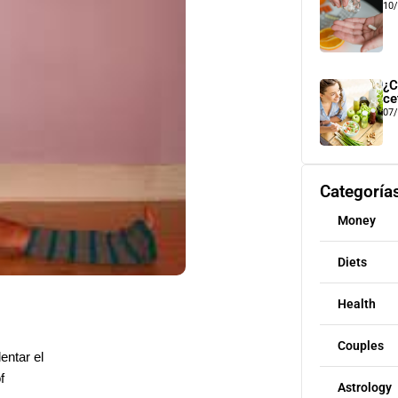
10
¿C
ce
07
Categoría
Money
Diets
Health
Couples
entar el
f
Astrology