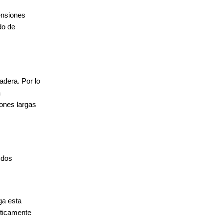
ensiones
do de
adera. Por lo
a
iones largas
 dos
ga esta
cticamente