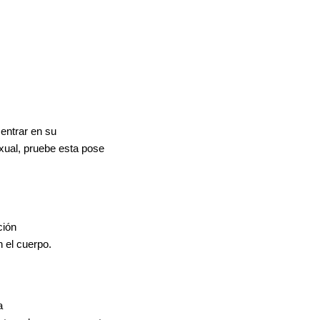
entrar en su
xual, pruebe esta pose
ción
n el cuerpo.
a