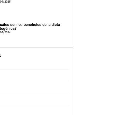
/09/2025
uáles son los beneficios de la dieta
togénica?
/04/2024
s