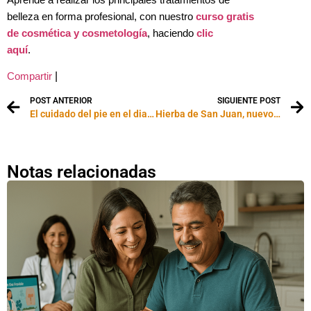
belleza en forma profesional, con nuestro
curso gratis
de cosmética y cosmetología
, haciendo
clic
aquí
.
|
Compartir
POST ANTERIOR
SIGUIENTE POST
El cuidado del pie en el diabético
Hierba de San Juan, nuevo arma contra la depresión
Notas relacionadas