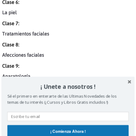
Clase 6:
La piel
Clase 7:
Tratamientos faciales
Clase 8:
Afecciones faciales
Clase 9:
Aparatología
¡ Unete a nosotros !
Clase 10:
Sé el primero en enterarte de las Ultimas Novedades de los
Cuidado corporal
temas de tu interés (¡ Cursos y Libros Gratis incluidos !)
Bonus track
¡ Comienza Ahora !
Clase 1: