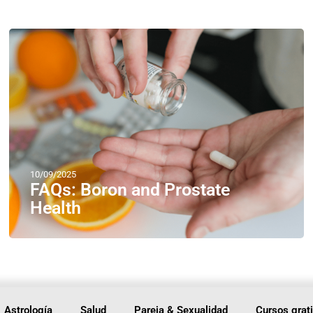
10/09/2025
FAQs: Boron and Prostate
Health
Astrología
Salud
Pareja & Sexualidad
Cursos grat