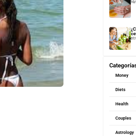
10
¿C
ce
07
Categoría
Money
Diets
Health
Couples
Astrology