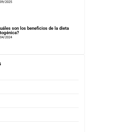
/09/2025
uáles son los beneficios de la dieta
togénica?
/04/2024
s