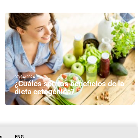
07/04/2024
¿Cuáles son los beneficios de la
dieta cetogénica?
is
ENG