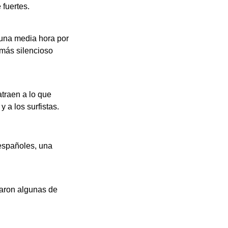
fuertes.
 una media hora por
 más silencioso
atraen a lo que
 a los surfistas.
 españoles, una
laron algunas de