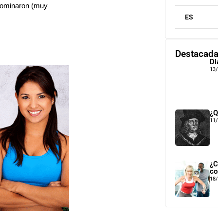
nominaron (muy
ES
Destacad
Di
13
¿Q
11
¿C
co
18