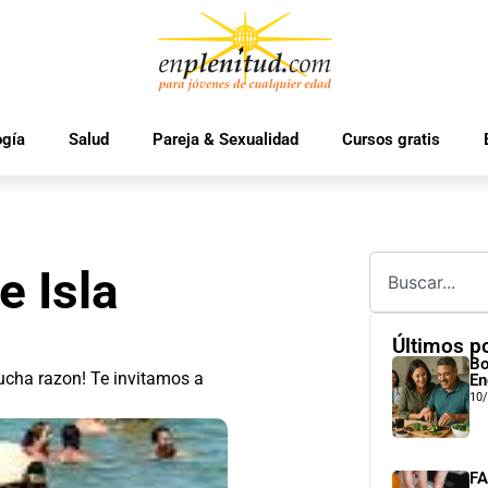
ogía
Salud
Pareja & Sexualidad
Cursos gratis
e Isla
Últimos p
Bo
mucha razon! Te invitamos a
En
10
FA