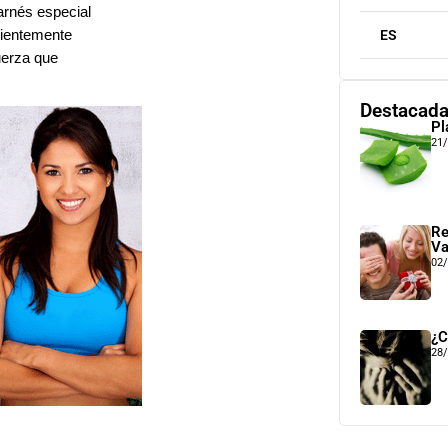
arnés especial
icientemente
ES
uerza que
Destacad
Pl
21
Re
Va
02
¿C
28