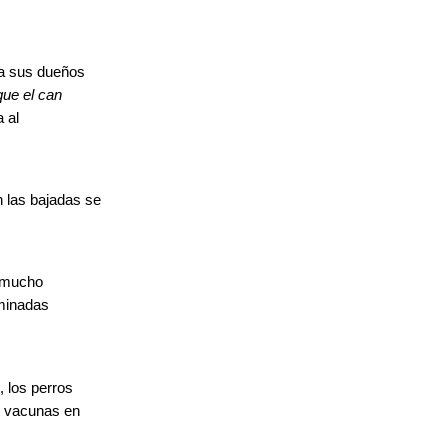
 a sus dueños
que el can
 al
 las bajadas se
r mucho
rminadas
 los perros
s vacunas en