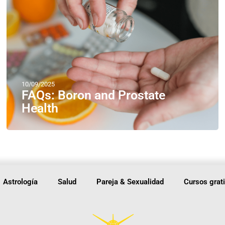
10/09/2025
FAQs: Boron and Prostate
Health
Astrología
Salud
Pareja & Sexualidad
Cursos grat