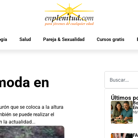
ogía
Salud
Pareja & Sexualidad
Cursos gratis
 moda en
Últimos p
Bo
urón que se coloca a la altura
En
10
mbién se puede realizar el
n la actualidad...
FA