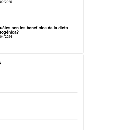
/09/2025
uáles son los beneficios de la dieta
togénica?
/04/2024
s