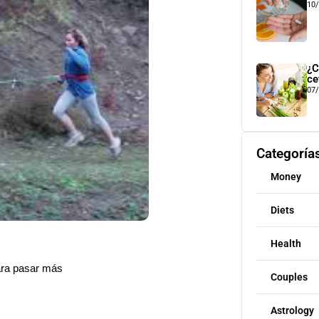
10
¿C
ce
07
Categoría
Money
Diets
Health
ara pasar más
Couples
Astrology