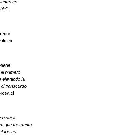
uentra en
able
”,
rredor
ealicen
puede
el primero
 elevando la
 el transcurso
resa el
ienzan a
r en qué momento
l frío es