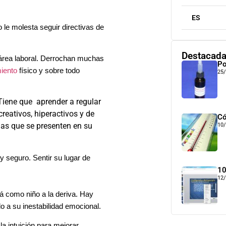
ES
 le molesta seguir directivas de
Destacad
área laboral. Derrochan muchas
Po
iento
físico y sobre todo
25
. Tiene que aprender a regular
reativos, hiperactivos y de
Có
mas que se presenten en su
10
y seguro. Sentir su lugar de
10
12
á como niño a la deriva. Hay
o a su inestabilidad emocional.
la intuición para mejorar