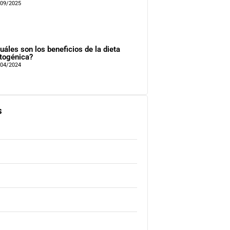
/09/2025
uáles son los beneficios de la dieta
togénica?
/04/2024
s