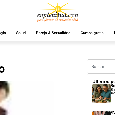
ogía
Salud
Pareja & Sexualidad
Cursos gratis
o
Últimos p
Bo
En
10
FA