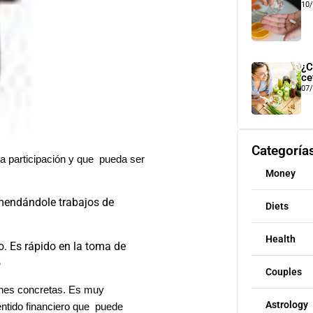
10
¿C
ce
07
Categoría
nsa participación y que pueda ser
Money
mendándole trabajos de
Diets
Health
o. Es rápido en la toma de
o
Couples
ciones concretas. Es muy
Astrology
entido financiero que puede