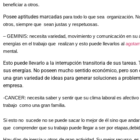
beneficiar a otros.
Posee aptitudes marcadas
para todo lo que sea organización. No
otros, siempre que sean justas y respetuosas.
– GEMINIS: necesita variedad, movimiento y comunicación en su 
energías en el trabajo que realizan y esto puede llevarlos al
agotam
mental.
Esto puede llevarlo a la interrupción transitoria de sus tareas
sus energías. No poseen mucho sentido económico, pero son c
una gran variedad de ideas para generar soluciones a proble
empresa.
-CANCER: necesita saber y sentir que su clima laboral es afectivo 
trabajo como una gran familia.
Si esto no sucede no se puede sacar lo mejor de él sino que andar
que comprender que su trabajo puede llegar a ser por etapas,debid
Hay días de inercia y otros de gran actividad. Su mejor recurso es 