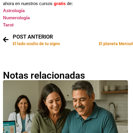
ahora en nuestros cursos
gratis
de:
Astrología
Numerología
Tarot
POST ANTERIOR
El lado oculto de tu signo
Notas relacionadas