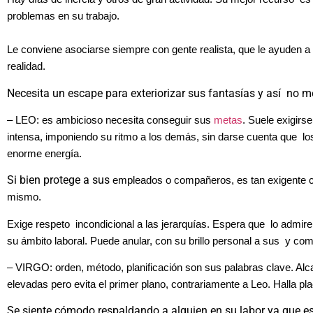
problemas en su
trabajo.
Le conviene asociarse siempre con gente realista, que le ayuden a 
realidad.
Necesita un escape para exteriorizar sus fantasías y así no me
– LEO: es ambicioso necesita conseguir sus
metas
. Suele exigirs
intensa, imponiendo su ritmo a los demás, sin darse cuenta que lo
enorme energía.
Si bien protege a sus
empleados o compañeros, es tan exigente 
mismo.
Exige respeto incondicional a las jerarquías. Espera que lo admire
su ámbito laboral.
Puede anular, con su brillo personal a sus y co
– VIRGO: orden, método, planificación son sus palabras clave. Al
elevadas pero evita el primer plano, contrariamente a Leo. Halla pla
Se siente cómodo respaldando a alguien en su labor ya que es