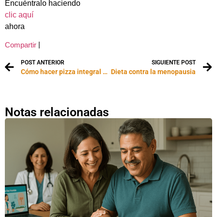
Encuéntralo haciendo
clic aquí
ahora
|
Compartir
POST ANTERIOR
SIGUIENTE POST
Cómo hacer pizza integral saludable
Dieta contra la menopausia
Notas relacionadas