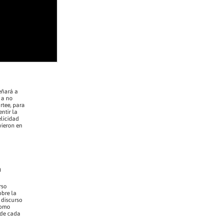
eñará a
, a no
rtee, para
ntir la
elicidad
vieron en
rso
bre la
 discurso
 como
 de cada