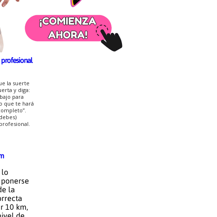
uscados
a profesional
e la suerte
erta y diga:
bajo para
o que te hará
 completo”.
debes)
profesional.
km
 lo
 ponerse
de la
rrecta
r 10 km,
ivel de