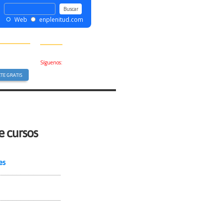
Web
enplenitud.com
Síguenos:
e cursos
es