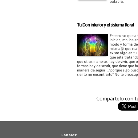
palabra.
Tu Don interior y el sistema floral
Este curso que a
iniciar, implica e
modo y forma deci
misma@ que rea
existe algo en tu 
que está tratand
que otras maneras hay de vivir, que o
formas hay de sentir, que tiene que h
manera de seguir…“porque sigo bus
siento no encontrarlo” No te preocupe
Compártelo con t
Canales: