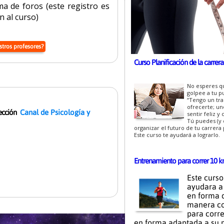
ma de foros (este registro es
n al curso)
Cursos mas b
stros profesores?
Curso Planificación de la carrer
No esperes qu
golpee a tu pu
“Tengo un tra
ofrecerte; un
ección
Canal de Psicología y
sentir feliz y
Tú puedes (y 
organizar el futuro de tu carrera 
Este curso te ayudará a lograrlo.
Entrenamiento para correr 10 
Este curso
ayudara a
en forma 
manera co
para corre
en forma adaptada a su n