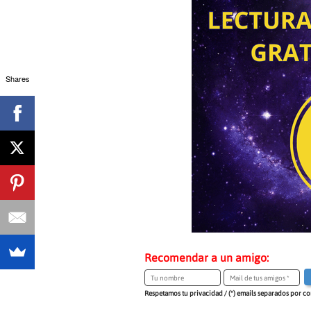
Shares
Recomendar a un amigo:
Respetamos tu privacidad / (*) emails separados por c