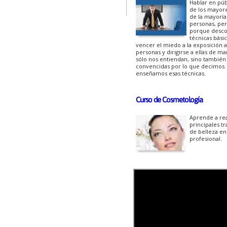
Hablar en púb
de los mayor
de la mayoría
personas, per
porque desco
técnicas bási
vencer el miedo a la exposición a
personas y dirigirse a ellas de m
sólo nos entiendan, sino también
convencidas por lo que decimos. 
enseñamos esas técnicas.
Curso de Cosmetología
Aprende a rea
principales t
de belleza e
profesional.