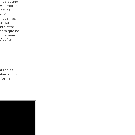
lico es uno
es temores
 de las
o sólo
nocen las
cas para
nte otras
anera que no
 que sean
Aquí te
lizar los
ratamientos
n forma