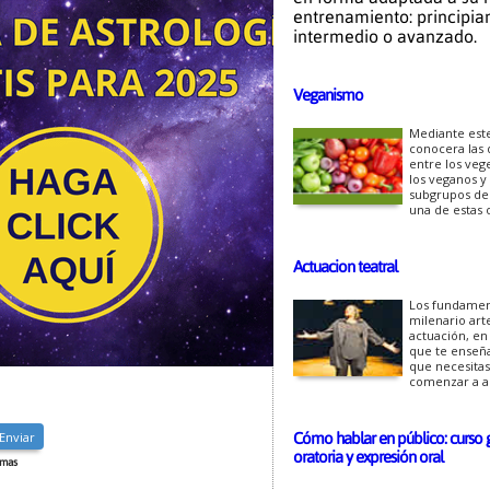
entrenamiento: principian
intermedio o avanzado.
Veganismo
Mediante est
conocera las 
entre los veg
los veganos y 
subgrupos de
una de estas 
Actuacion teatral
Los fundamen
milenario art
actuación, en
que te enseña
que necesitas
comenzar a ac
Cómo hablar en público: curso g
oratoria y expresión oral
omas