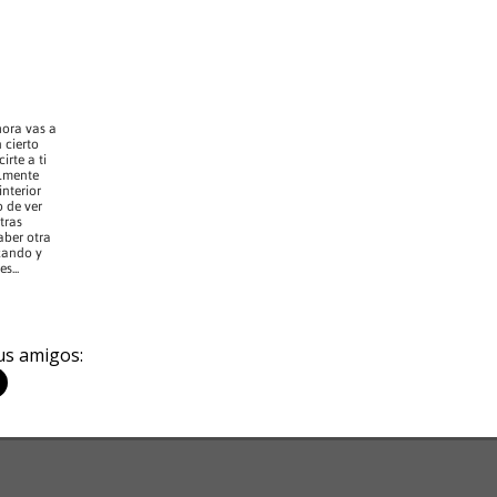
hora vas a
n cierto
rte a ti
lmente
interior
o de ver
tras
aber otra
cando y
s...
us amigos: