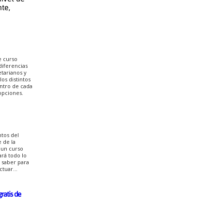
te,
e curso
diferencias
etarianos y
los distintos
ntro de cada
opciones.
tos del
e de la
 un curso
rá todo lo
 saber para
tuar...
ratis de