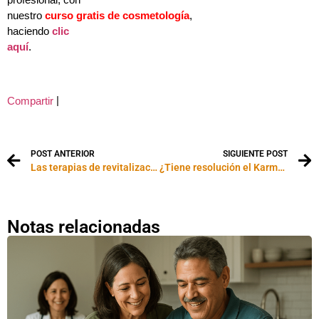
profesional, con
nuestro
curso gratis de cosmetología
,
haciendo
clic
aquí
.
|
Compartir
POST ANTERIOR
SIGUIENTE POST
Las terapias de revitalización celular
¿Tiene resolución el Karma?
Notas relacionadas