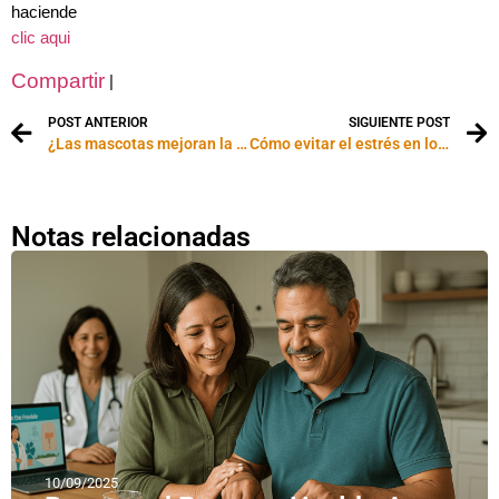
haciende
clic aqui
Compartir
|
POST ANTERIOR
SIGUIENTE POST
¿Las mascotas mejoran la salud de los niños?
Cómo evitar el estrés en los perros
Notas relacionadas
10/09/2025