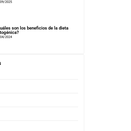
/09/2025
uáles son los beneficios de la dieta
togénica?
/04/2024
s