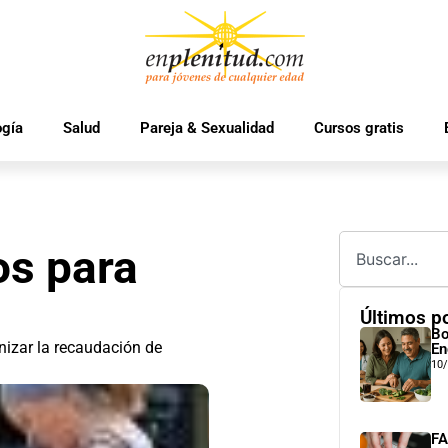
ogía
Salud
Pareja & Sexualidad
Cursos gratis
s para
Últimos p
Bo
izar la recaudación de
En
10
FA