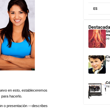
ES
Destacad
Gi
me
04
Ci
16
Có
19
uevo en esto, estableceremos
 para hacerlo.
ión o presentación —describes