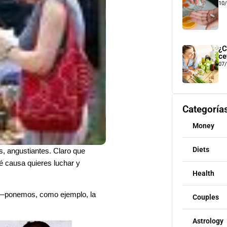
10
¿C
ce
07
Categoría
Money
Diets
s, angustiantes. Claro que
ué causa quieres luchar y
Health
 —ponemos, como ejemplo, la
Couples
Astrology