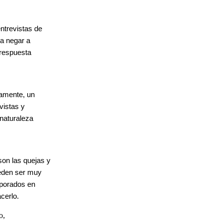
entrevistas de
 a negar a
 respuesta
camente, un
vistas y
 naturaleza
on las quejas y
ueden ser muy
orporados en
cerlo.
o,