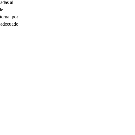
adas al
de
terna, por
o adecuado.