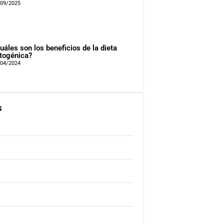
/09/2025
uáles son los beneficios de la dieta
togénica?
/04/2024
s