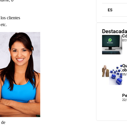
sumir, o
ES
los clientes
etc.
Destacad
Có
07
Qu
ob
05
Pe
22
 de