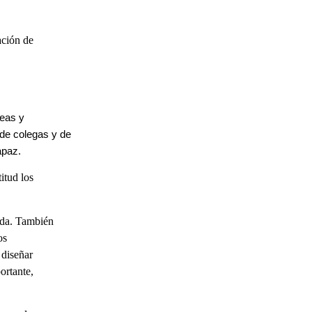
ación de
deas y
de colegas y de
apaz.
itud los
ida. También
os
 diseñar
ortante,