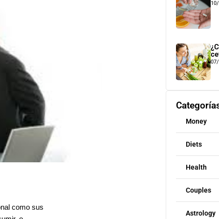
10
¿C
ce
07
Categoría
Money
Diets
Health
Couples
sonal como sus
Astrology