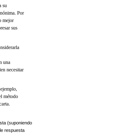
a su
anónima. Por
ho mejor
presar sus
nsiderarla
an una
en necesitar
 ejemplo,
 el método
carta.
esta (suponiendo
 de respuesta