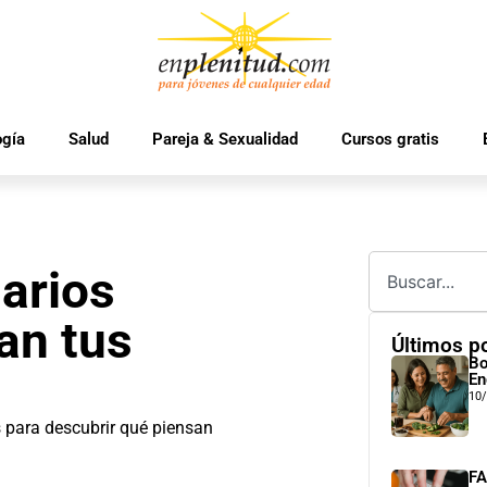
ogía
Salud
Pareja & Sexualidad
Cursos gratis
arios
an tus
Últimos p
Bo
En
10
s para descubrir qué piensan
FA