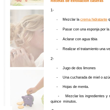
Recetas de exfoliación caseras
1-
-
Mezclar la
crema hidratante
q
-
Pasar con una esponja por la 
-
Aclarar con agua tibia
-
Realizar el tratamiento una 
2-
- Jugo de dos limones
- Una cucharada de miel o azú
- Hojas de menta.
- Mezclar los ingredientes y masa
quince minutos.