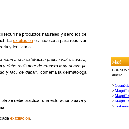
l recurrir a productos naturales y sencillos de
iel. La
exfoliación
es necesaria para reactivar
cerla y tonificarla.
metan a una exfoliación profesional o casera,
Mas!
a y debe realizarse de manera muy suave ya
CURSOS Y 
o y fácil de dañar”,
comenta la dermatóloga
dinero:
>
Cosmétic
>
Maquill
>
Maquilla
ible se debe practicar una exfoliación suave y
>
Maquilla
>
Tratamien
na.
s cada
exfoliación
.