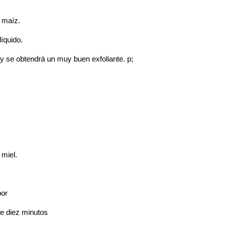
maíz.
íquido.
 obtendrá un muy buen exfoliante. p;
iel.
or
diez minutos