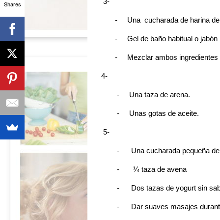
3-
Shares
- Una cucharada de harina de 
- Gel de baño habitual o jabón l
- Mezclar ambos ingredientes y se
4-
- Una taza de arena.
- Unas gotas de aceite.
5-
- Una cucharada pequeña de m
- ¼ taza de avena
- Dos tazas de yogurt sin sab
- Dar suaves masajes durante 