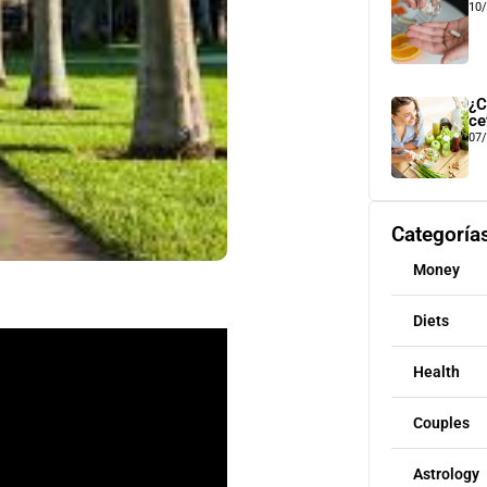
10
¿C
ce
07
Categoría
Money
Diets
Health
Couples
Astrology