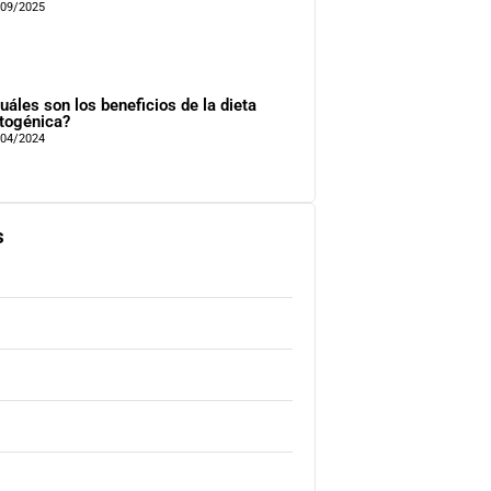
/09/2025
uáles son los beneficios de la dieta
togénica?
/04/2024
s