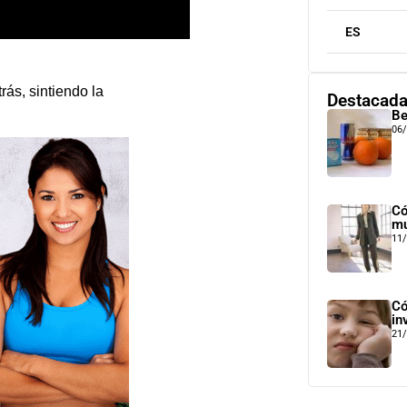
ES
ás, sintiendo la
Destacad
Be
06
Có
mu
11
Có
in
21