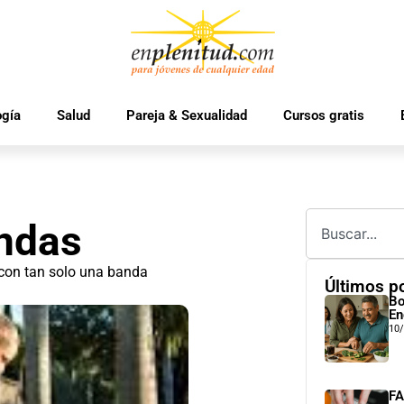
ogía
Salud
Pareja & Sexualidad
Cursos gratis
andas
, con tan solo una banda
Últimos p
Bo
En
10
FA