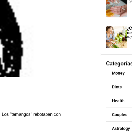
10
¿C
ce
07
Categoría
Money
Diets
Health
a. Los "tamangos" rebotaban con
Couples
Astrology