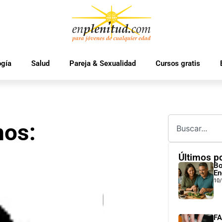
ogía
Salud
Pareja & Sexualidad
Cursos gratis
nos:
Últimos p
Bo
En
10
FA