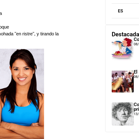
ES
a
hoque
Destacad
hada "en ristre", y tirando la
Co
08
El
08
Co
pr
13