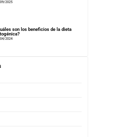
/09/2025
uáles son los beneficios de la dieta
togénica?
/04/2024
s