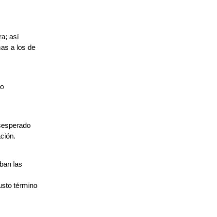
ra; así
mas a los de
ro
esesperado
ción.
ban las
usto término