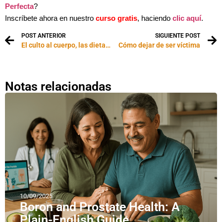
Perfecta
?
Inscríbete ahora en nuestro
curso gratis
, haciendo
clic aquí
.
POST ANTERIOR
SIGUIENTE POST
El culto al cuerpo, las dietas y tu autoestima
Cómo dejar de ser víctima
Notas relacionadas
10/09/2025
Boron and Prostate Health: A
Plain-English Guide