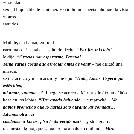
voracidad
sexual imposible de contener. Era todo un espectáculo para la vista
y otros
sentidos.
Matilde, sin llamar, entró al
carromato. Pascual casi saltó del lecho.
“Por fin, mi cielo
”,
le dijo.
“Gracias por esperarme,
Pascual.
Tenía varias cosas que arreglar antes de venir
– me dirigió una
mirada,
se me acercó y me acarició y me dijo:
”Hola, Lucas. Espero que
estés bien,
mi amor, aunque…”
.
Luego se acercó a Martín y le dio un cálido
beso en los labios.
“Has estado bebiendo
– le reprochó –
Me
habías prometido que lo harías solo durante las comidas…
Además otra vez
castigaste a Lucas, ¿No te da vergüenza?
– y sin
aguardar
respuesta alguna, que sabía no
iba a haber, continuó –
Mira,