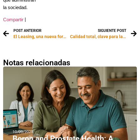
que administran
la sociedad.
|
Compartir
POST ANTERIOR
SIGUIENTE POST
El Leasing, una nueva forma de adquirir bienes en Argentina
Calidad total, clave para la supervivencia de su empresa
Notas relacionadas
10/09/2025
Boron and Prostate Health: A