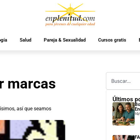
ogía
Salud
Pareja & Sexualidad
Cursos gratis
ar marcas
Últimos p
Bo
rísimos, así que seamos
En
10
FA