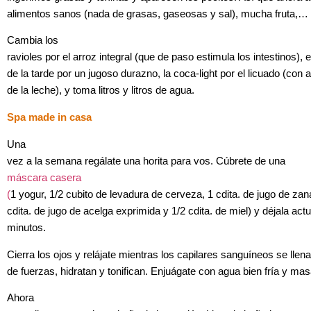
alimentos sanos (nada de grasas, gaseosas y sal), mucha fruta,…
Cambia los
ravioles por el arroz integral (que de paso estimula los intestinos), el
de la tarde por un jugoso durazno, la coca-light por el licuado (con 
de la leche), y toma litros y litros de agua.
Spa made in casa
Una
vez a la semana regálate una horita para vos. Cúbrete de una
máscara casera
(
1 yogur, 1/2 cubito de levadura de cerveza, 1 cdita. de jugo de zan
cdita. de jugo de acelga exprimida y 1/2 cdita. de miel) y déjala act
minutos.
Cierra
los ojos y relájate mientras los capilares sanguíneos se llen
de fuerzas, hidratan y tonifican. Enjuágate con agua bien fría y ma
Ahora