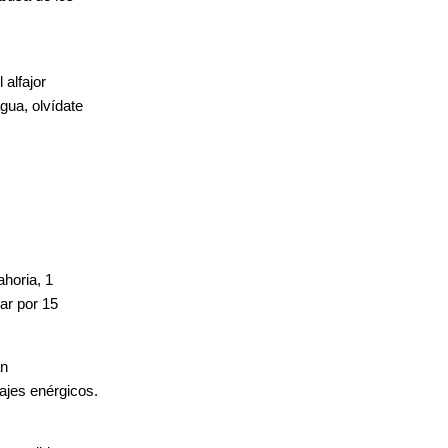
 alfajor
agua, olvídate
ahoria, 1
uar por 15
an
sajes enérgicos.