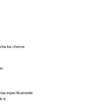
cha los chorros
as.
actúa específicamente
do a