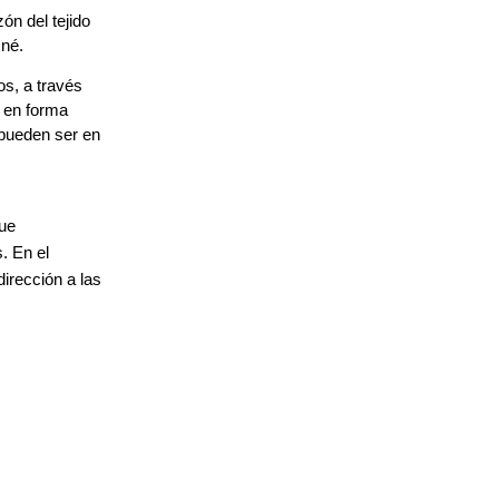
n del tejido
cné.
os, a través
n en forma
 pueden ser en
que
s. En el
irección a las