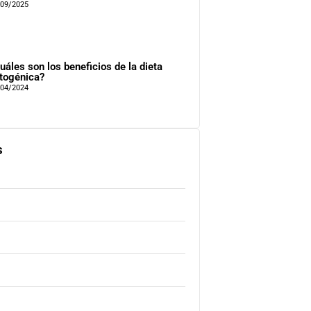
/09/2025
uáles son los beneficios de la dieta
togénica?
/04/2024
s