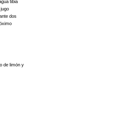
gua tibia
 jugo
rante dos
róximo
o de limón y