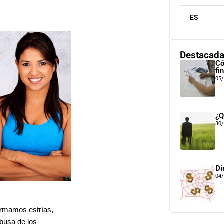
ES
Destacad
Có
fi
05
¿Q
30
Di
04
ormamos estrías,
abusa de los