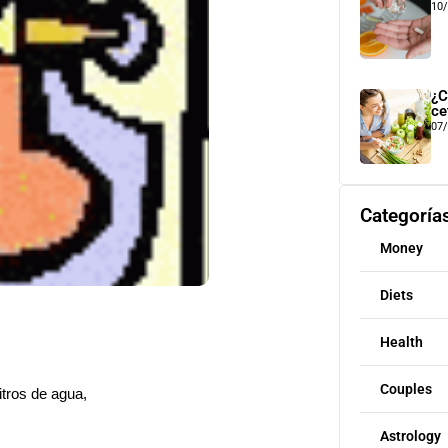
10
¿C
ce
07
Categoría
Money
Diets
Health
Couples
itros de agua,
Astrology