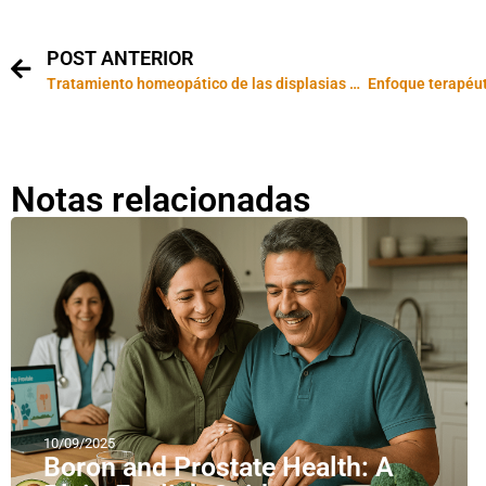
POST ANTERIOR
Tratamiento homeopático de las displasias mamarias.
Enfoque terapéut
Notas relacionadas
10/09/2025
Boron and Prostate Health: A