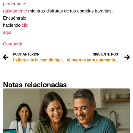
perder peso
rápidamente
mientras disfrutas de tus comidas favoritas.
Encuéntralo
haciendo
clic
aquí
|
Compartir
POST ANTERIOR
SIGUIENTE POST
Peligros de la comida rápida
Alimentos para quemar las grasas
Notas relacionadas