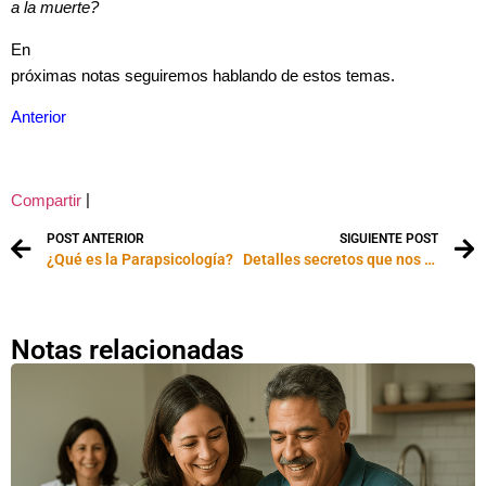
a la muerte?
En
próximas notas seguiremos hablando de estos temas.
Anterior
|
Compartir
POST ANTERIOR
SIGUIENTE POST
¿Qué es la Parapsicología?
Detalles secretos que nos revela la lectura de mano
Notas relacionadas