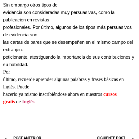
Sin embargo otros tipos de
evidencia son consideradas muy persuasivas, como la
publicación en revistas
profesionales. Por último, algunos de los tipos más persuasivos
de evidencia son
las cartas de pares que se desempeñen en el mismo campo del
extranjero
peticionante, atestiguando la importancia de sus contribuciones y
su habilidad.
Por
último, recuerde aprender algunas palabras y frases básicas en
inglés. Puede
hacerlo ya mismo inscribiéndose ahora en nuestros
cursos
gratis
de
Inglés
Visas
de inmigrante y no inmigrante a los Estados Unidos: visa H1-B,
visa J-1, visa
L-1, visa Láser, waivers, visas para médicos y enfermeras
POST ANTERIOR
SIGUIENTE POST