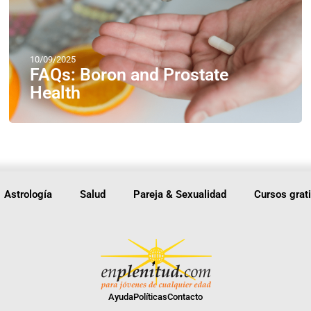
10/09/2025
FAQs: Boron and Prostate
Health
Astrología
Salud
Pareja & Sexualidad
Cursos grat
Ayuda
Políticas
Contacto