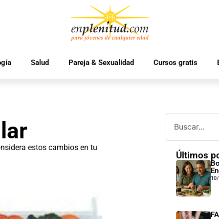
ogía
Salud
Pareja & Sexualidad
Cursos gratis
lar
onsidera estos cambios en tu
Últimos p
Bo
En
10
FA