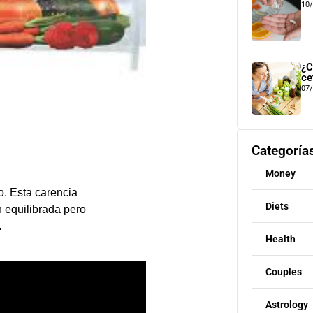
10
¿C
ce
07
Categoría
Money
o. Esta carencia
Diets
 equilibrada pero
.
Health
Couples
Astrology