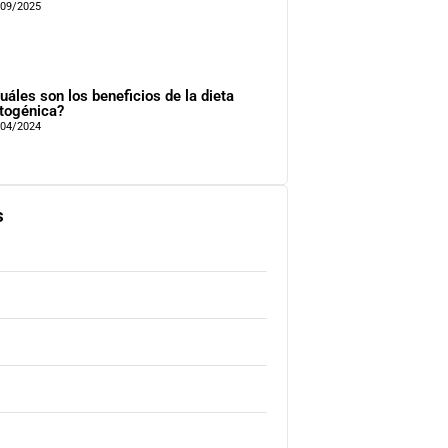
/09/2025
uáles son los beneficios de la dieta
togénica?
/04/2024
s