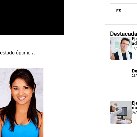
ES
Destacad
Ej
ad
11
 estado óptimo a
De
26
Ej
me
09