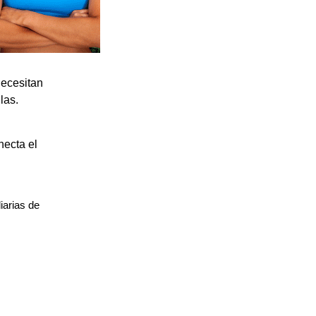
necesitan
ulas.
necta el
iarias de