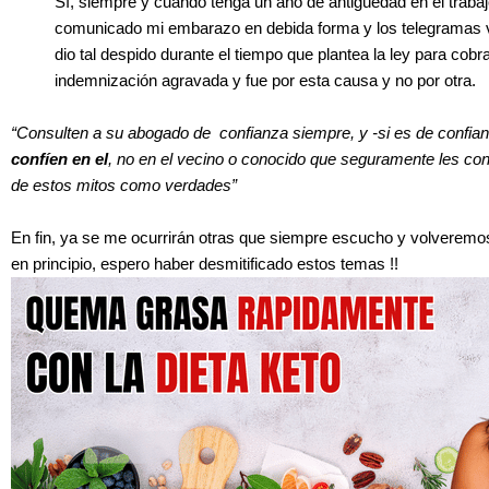
Sí, siempre y cuando tenga un año de antigüedad en el traba
comunicado mi embarazo en debida forma y los telegramas v
dio tal despido durante el tiempo que plantea la ley para cobra
indemnización agravada y fue por esta causa y no por otra.
“Consulten a su abogado de confianza siempre, y -si es de confian
confíen en el
, no en el vecino o conocido que seguramente les con
de estos mitos como verdades”
En fin, ya se me ocurrirán otras que siempre escucho y volveremo
en principio, espero haber desmitificado estos temas !!