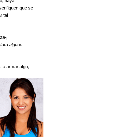
jo, haya
erifiquen que se
r tal
za-,
tará alguno
s a armar algo,