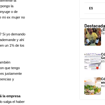
ntemente la
rpongo la
ES
cónyuge o de
e mi ex mujer no
Destacad
¿É
15
? Si yo demando
trademande y ahí
 en un 1% de los
Có
Go
07
también
con que tengo
, es justamente
Có
reencias y
en
31
á la empresa
o salga el haber