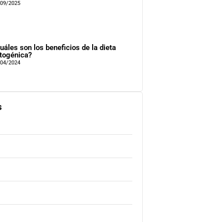
/09/2025
uáles son los beneficios de la dieta
togénica?
/04/2024
s