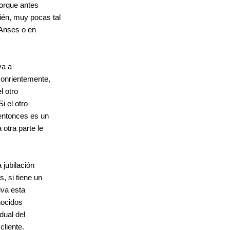
porque antes
ién, muy pocas tal
n Anses o en
va a
sonrientemente,
l otro
i el otro
 entonces es un
otra parte le
 jubilación
, si tiene un
iva esta
nocidos
dual del
cliente.