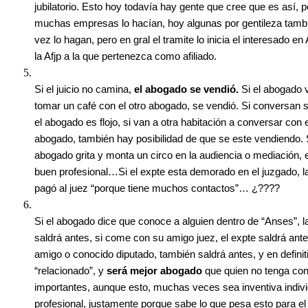
jubilatorio. Esto hoy todavía hay gente que cree que es así, 
muchas empresas lo hacían, hoy algunas por gentileza tamb
vez lo hagan, pero en gral el tramite lo inicia el interesado e
la Afjp a la que pertenezca como afiliado.
Si el juicio no camina,
el abogado se vendió.
Si el abogado 
tomar un café con el otro abogado, se vendió. Si conversan 
el abogado es flojo, si van a otra habitación a conversar con e
abogado, también hay posibilidad de que se este vendiendo. S
abogado grita y monta un circo en la audiencia o mediación,
buen profesional…Si el expte esta demorado en el juzgado, la 
pagó al juez “porque tiene muchos contactos”… ¿????
Si el abogado dice que conoce a alguien dentro de “Anses”, la
saldrá antes, si come con su amigo juez, el expte saldrá antes
amigo o conocido diputado, también saldrá antes, y en definit
“relacionado”, y
será mejor abogado
que quien no tenga co
importantes, aunque esto, muchas veces sea inventiva indivi
profesional, justamente porque sabe lo que pesa esto para el 