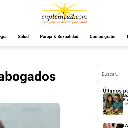
ogía
Salud
Pareja & Sexualidad
Cursos gratis
 abogados
Últimos p
Bo
..
En
10
FA