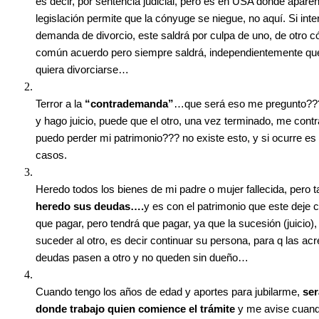
es decir, por sentencia judicial, pero es en USA donde apare
legislación permite que la cónyuge se niegue, no aquí. Si inte
demanda de divorcio, este saldrá por culpa de uno, de otro 
común acuerdo pero siempre saldrá, independientemente qu
quiera divorciarse…
Terror a la
“contrademanda”
…que será eso me pregunto??
y hago juicio, puede que el otro, una vez terminado, me con
puedo perder mi patrimonio??? no existe esto, y si ocurre es
casos.
Heredo todos los bienes de mi padre o mujer fallecida, pero 
heredo sus deudas….
y es con el patrimonio que este deje 
que pagar, pero tendrá que pagar, ya que la sucesión (juicio)
suceder al otro, es decir continuar su persona, para q las ac
deudas pasen a otro y no queden sin dueño…
Cuando tengo los años de edad y aportes para jubilarme,
ser
donde trabajo quien comience el trámite
y me avise cuand