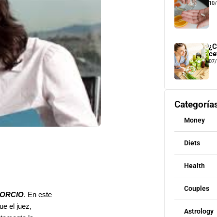
10
¿C
ce
07
Categoría
Money
Diets
Health
Couples
VORCIO
. En este
ue el juez,
Astrology