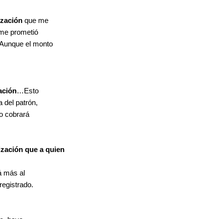
ización
que me
 me prometió
 Aunque el monto
ación
…Esto
 del patrón,
to cobrará
zación que a quien
rá más al
registrado.