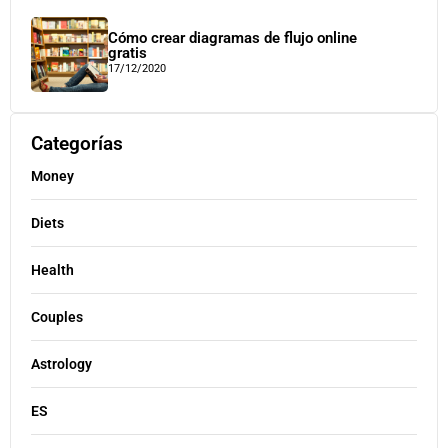
Cómo crear diagramas de flujo online
gratis
17/12/2020
Categorías
Money
Diets
Health
Couples
Astrology
ES