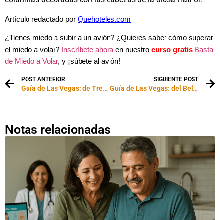
Artículo redactado por
Quehoteles.com
¿Tienes miedo a subir a un avión? ¿Quieres saber cómo superar
el miedo a volar?
Inscríbete ahora
en nuestro
curso gratis
Basta
de Miedo a Volar
, y ¡súbete al avión!
POST ANTERIOR
SIGUIENTE POST
Guía de Las Vegas: de Treasure Island al Caesars Palace
Guía de Las Vegas: del Bellagio al Tropicana
Notas relacionadas