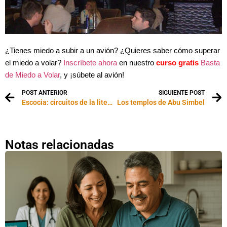
¿Tienes miedo a subir a un avión? ¿Quieres saber cómo superar
el miedo a volar?
Inscríbete ahora
en nuestro
curso gratis
Basta
de Miedo a Volar
, y ¡súbete al avión!
POST ANTERIOR
SIGUIENTE POST
Escocia: circuitos de la literatura y el cine
Los templos de Abu Simbel
Notas relacionadas