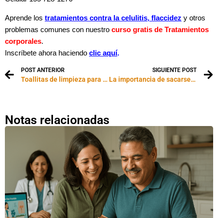
Aprende los
tratamientos contra la celulitis, flaccidez
y otros
problemas comunes con nuestro
curso gratis de Tratamientos
corporales
.
Inscríbete ahora haciendo
clic aquí
.
POST ANTERIOR
SIGUIENTE POST
Toallitas de limpieza para el rostro
La importancia de sacarse el maquillaje.
Notas relacionadas