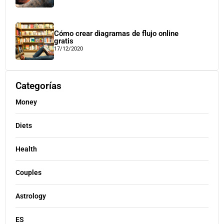
Cómo crear diagramas de flujo online
gratis
17/12/2020
Categorías
Money
Diets
Health
Couples
Astrology
ES