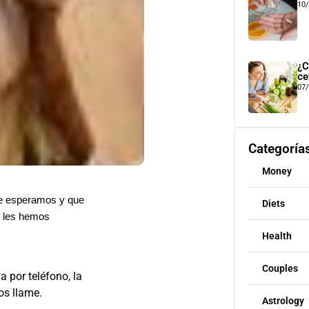
10
¿C
ce
07
Categoría
Money
ue esperamos y que
Diets
s les hemos
Health
Couples
 por teléfono, la
os llame.
Astrology