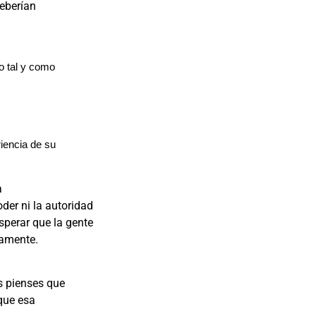
deberían
o tal y como
iencia de su
a
der ni la autoridad
perar que la gente
iamente.
s pienses que
que esa