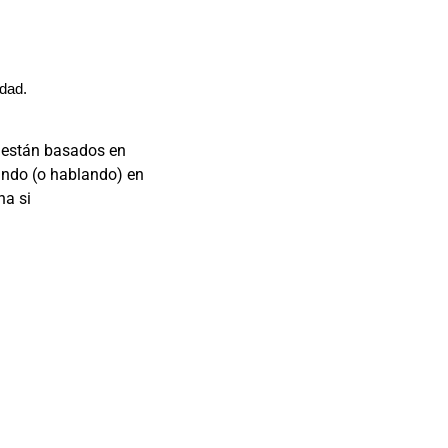
dad.
s están basados en
ando (o hablando) en
na si