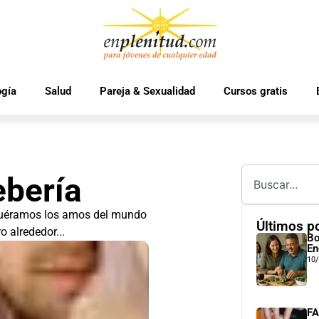
ogía
Salud
Pareja & Sexualidad
Cursos gratis
ebería
fuéramos los amos del mundo
Últimos p
o alrededor...
Bo
En
10
FA