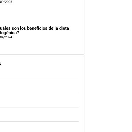
/09/2025
uáles son los beneficios de la dieta
togénica?
/04/2024
s