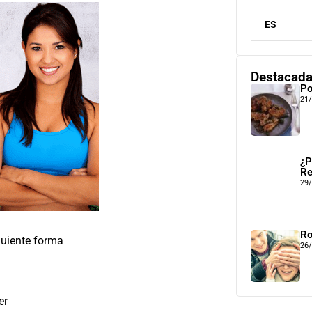
ES
Destacad
Po
21
¿P
Re
29
Ro
guiente forma
26
er