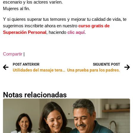
escenario y los actores varíen.
Mujeres al fin.
Y si quieres superar tus temores y mejorar tu calidad de vida, te
sugerimos inscribirte ahora en nuestro
curso gratis de
Superación Personal
, haciendo
clic aquí
.
Compartir
|
POST ANTERIOR
SIGUIENTE POST
Utilidades del masaje terapéutico
Una prueba para los padres.
Notas relacionadas