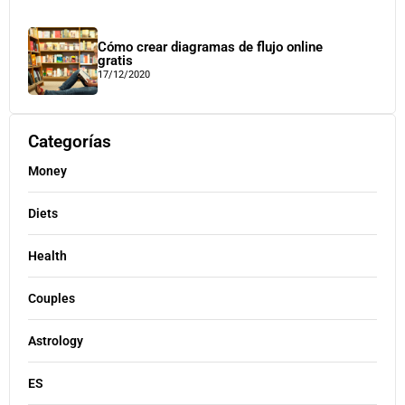
Cómo crear diagramas de flujo online
gratis
17/12/2020
Categorías
Money
Diets
Health
Couples
Astrology
ES