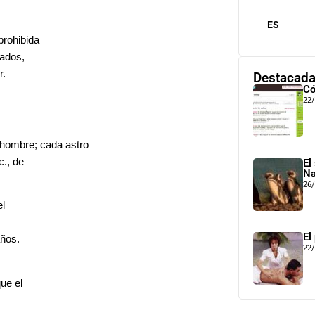
ES
prohibida
sados,
r.
Destacad
Có
22
 hombre; cada astro
c., de
El
Na
26
el
El
años.
22
ue el