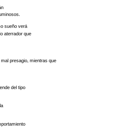
án
luminosos.
mo sueño verá
o aterrador que
n mal presagio, mientras que
ende del tipo
la
omportamiento