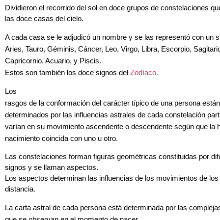
Dividieron el recorrido del sol en doce grupos de constelaciones q
las doce casas del cielo.
A cada casa se le adjudicó un nombre y se las representó con un s
Aries, Tauro, Géminis, Cáncer, Leo, Virgo, Libra, Escorpio, Sagitari
Capricornio, Acuario, y Piscis.
Estos son también los doce signos del
Zodíaco.
Los
rasgos de la conformación del carácter típico de una persona están
determinados por las influencias astrales de cada constelación parti
varían en su movimiento ascendente o descendente según que la 
nacimiento coincida con uno u otro.
Las constelaciones forman figuras geométricas constituidas por dif
signos y se llaman aspectos.
Los aspectos determinan las influencias de los movimientos de los
distancia.
La carta astral de cada persona está determinada por las complejas
que se observan en el momento de nacer.