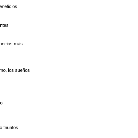
eneficios
antes
nancias más
rno, los sueños
no
s
 triunfos