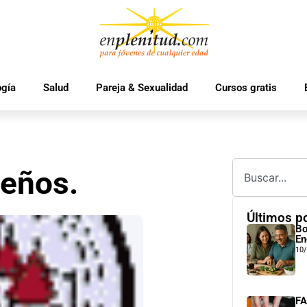
ogía
Salud
Pareja & Sexualidad
Cursos gratis
ueños.
Últimos p
Bo
En
10
FA