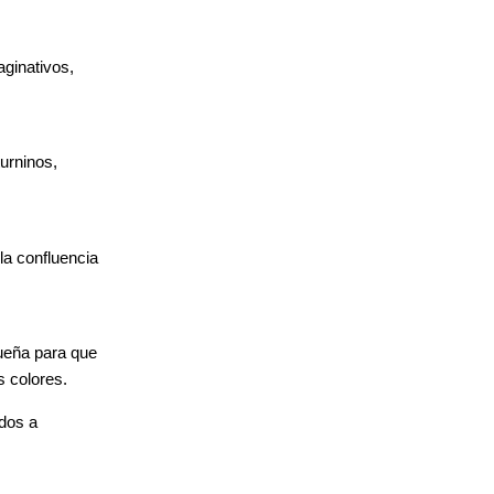
aginativos,
turninos,
la confluencia
ueña para que
s colores.
idos a