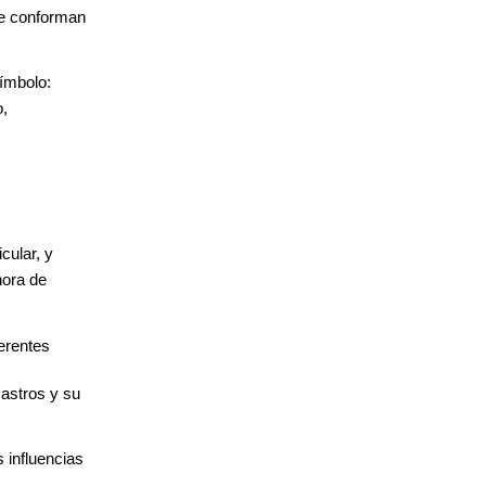
ue conforman
ímbolo:
o,
cular, y
hora de
erentes
 astros y su
 influencias