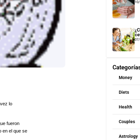
10
¿C
ce
07
Categoría
Money
Diets
vez lo
Health
Couples
que fueron
 en el que se
Astrology