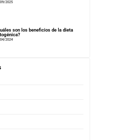
/09/2025
uáles son los beneficios de la dieta
togénica?
/04/2024
s