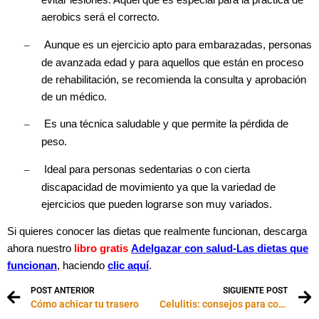
evitar lesiones. Aquel que es especial para la práctica de
aerobics será el correcto.
–
Aunque es un ejercicio apto para embarazadas, personas
de avanzada edad y para aquellos que están en proceso
de rehabilitación, se recomienda la consulta y aprobación
de un médico.
–
Es una técnica saludable y que permite la pérdida de
peso.
–
Ideal para personas sedentarias o con cierta
discapacidad de movimiento ya que la variedad de
ejercicios que pueden lograrse son muy variados.
Si quieres conocer las dietas que realmente funcionan, descarga
ahora nuestro
libro gratis
Adelgazar con salud-
Las dietas que
funcionan
, haciendo
clic aquí
.
POST ANTERIOR
SIGUIENTE POST
Cómo achicar tu trasero
Celulitis: consejos para combatir cada tipo de adiposidad