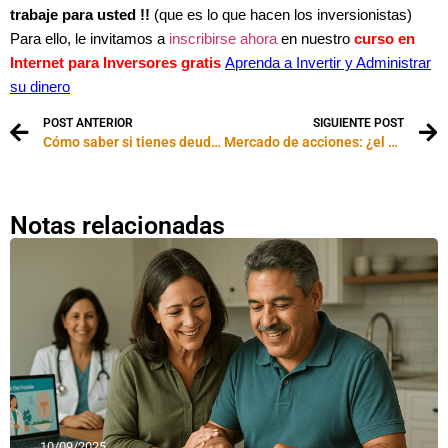
trabaje para usted !!
(que es lo que hacen los inversionistas)
Para ello, le invitamos a
inscribirse ahora
en nuestro
curso en
Internet para Inversores gratis
Aprenda a Invertir y Administrar
su dinero
POST ANTERIOR
SIGUIENTE POST
Cómo saber si tienes deudas hasta el cuello
Mercado de acciones: ¿el éxito sólo pasa por acertar?
Notas relacionadas
10/09/2025