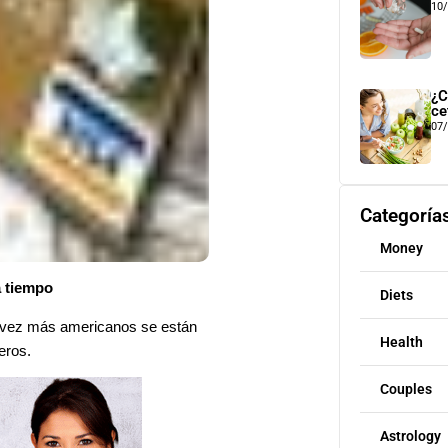
10
¿C
ce
07
Categoría
Money
a tiempo
Diets
a vez más americanos se están
Health
eros.
Couples
Astrology