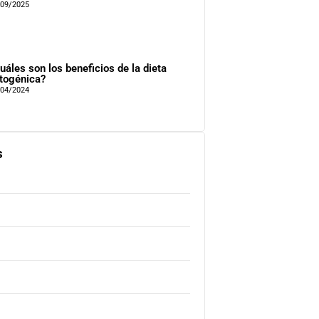
/09/2025
uáles son los beneficios de la dieta
togénica?
/04/2024
s