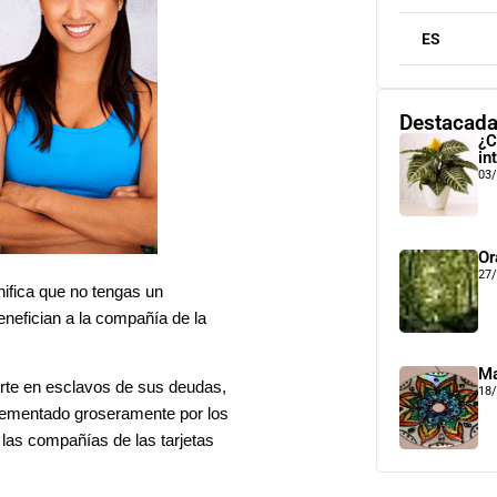
ES
Destacad
¿C
in
03
Or
27
ifica que no tengas un
nefician a la compañía de la
Ma
erte en esclavos de sus deudas,
18
rementado groseramente por los
las compañías de las tarjetas