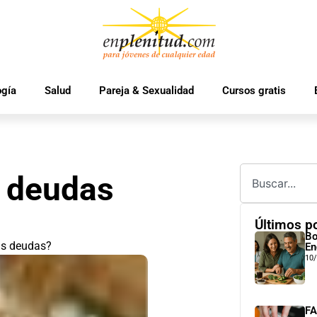
ogía
Salud
Pareja & Sexualidad
Cursos gratis
s deudas
Últimos p
Bo
as deudas?
En
10
FA