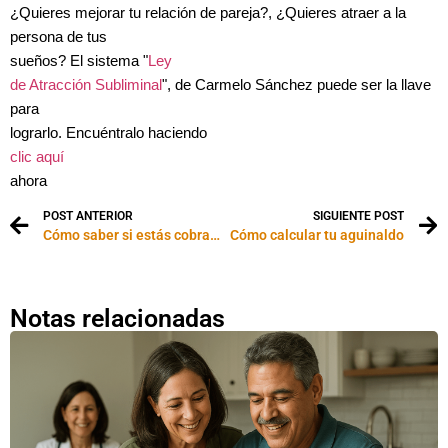
¿Quieres mejorar tu relación de pareja?, ¿Quieres atraer a la
persona de tus
sueños? El sistema "
Ley
de Atracción Subliminal
", de Carmelo Sánchez puede ser la llave
para
lograrlo. Encuéntralo haciendo
clic aquí
ahora
POST ANTERIOR
SIGUIENTE POST
Cómo saber si estás cobrando demasiado
Cómo calcular tu aguinaldo
Notas relacionadas