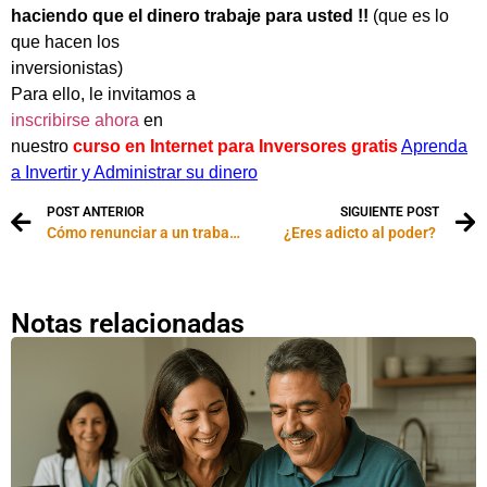
haciendo que el dinero trabaje para usted !!
(que es lo
que hacen los
inversionistas)
Para ello, le invitamos a
inscribirse ahora
en
nuestro
curso en Internet para Inversores gratis
Aprenda
a Invertir y Administrar su dinero
POST ANTERIOR
SIGUIENTE POST
Cómo renunciar a un trabajo (y cómo no hacerlo)
¿Eres adicto al poder?
Notas relacionadas