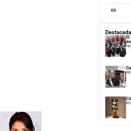
ES
Destacad
El
au
18
Ga
09
Có
07