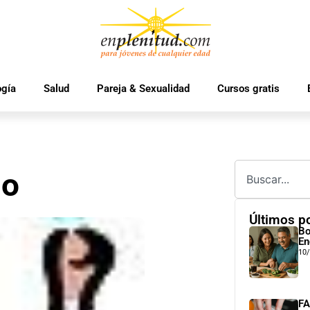
ogía
Salud
Pareja & Sexualidad
Cursos gratis
lo
Últimos p
Bo
En
10
FA