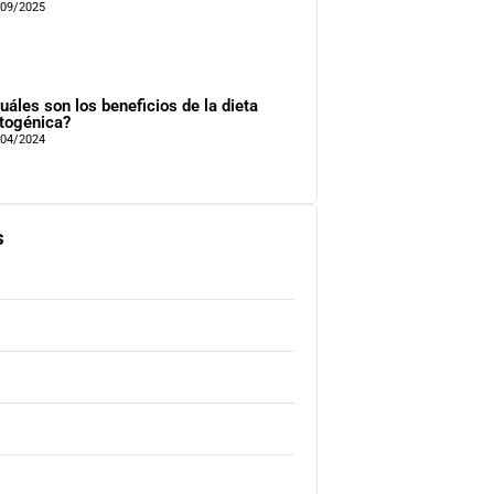
/09/2025
uáles son los beneficios de la dieta
togénica?
/04/2024
s