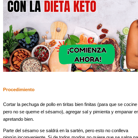
Procedimiento
Cortar la pechuga de pollo en tiritas bien finitas (para que se cocine 
pero no se queme el sésamo), agregar sal y pimienta y empanar 
apretando bien.
Parte del sésamo se saldrá en la sartén, pero esto no conlleva
ningún inconveniente. Si de todos modos no quiere que se salga na