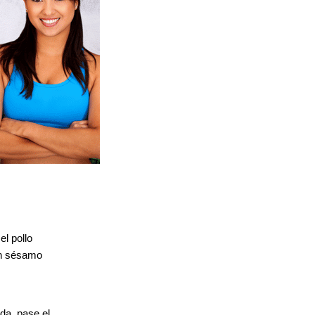
el pollo
en sésamo
da, pase el