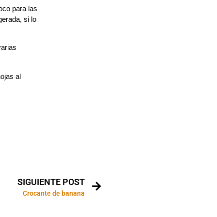
oco para las
rada, si lo
varias
ojas al
SIGUIENTE POST
Crocante de banana