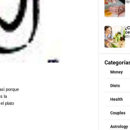
10
¿C
ce
07
Categoría
Money
Diets
así porque
s la
Health
l plato
Couples
Astrology