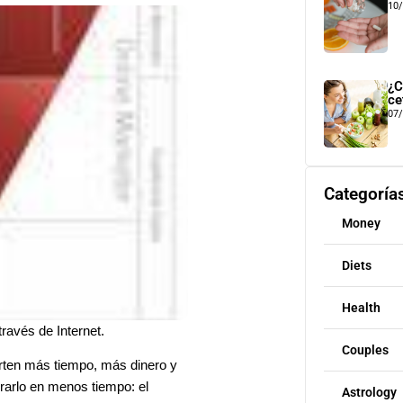
10
¿C
ce
07
Categoría
Money
Diets
Health
ravés de Internet.
Couples
erten más tiempo, más dinero y
rarlo en menos tiempo: el
Astrology