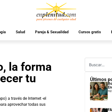
ogía
Salud
Pareja & Sexualidad
Cursos gratis
 la forma
ecer tu
Últimos p
Bo
En
10
o) a través de Internet -el
 para aprovechar todas sus
FA