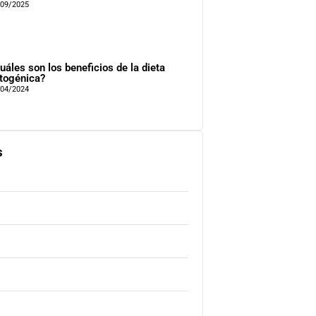
/09/2025
uáles son los beneficios de la dieta
togénica?
/04/2024
s