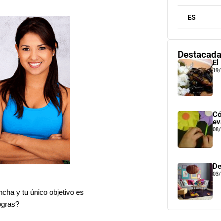
ES
Destacad
El
19
Có
ev
08
De
03
cha y tu único objetivo es
ogras?