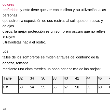
colores
preferidos
, y esto tiene que ver con el clima y su utilización: a las
personas
que sufren la exposición de sus rostros al sol, que son rubias y
de ojos
claros, la mejor protección es un sombrero oscuro que no refleje
lo rayos
ultravioletas hacia el rostro.
Los
talles de los sombreros se miden a través del contorno de la
cabeza, tomada
mediante una cinta metrica un poco por encima de las orejas:
Talle
32
34
36
38
40
42
44
46
CM
53
54
55
56
57
58
59
60
El