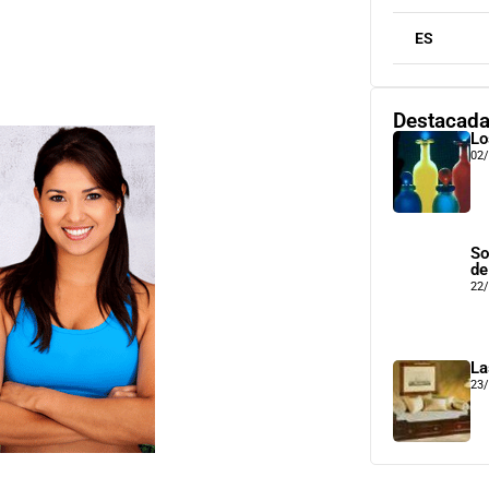
ES
Destacad
Lo
02
So
de
22
La
23