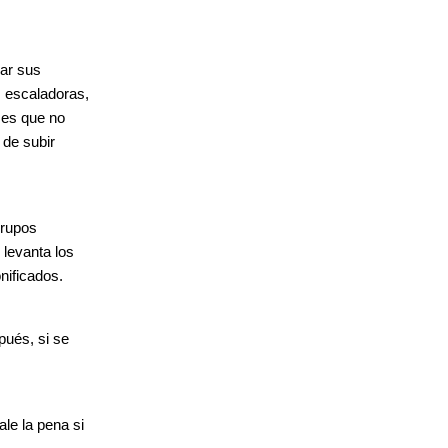
iar sus
s escaladoras,
o es que no
 de subir
grupos
 levanta los
nificados.
pués, si se
le la pena si