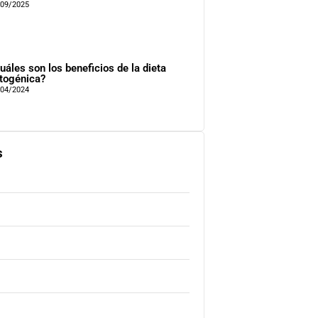
/09/2025
uáles son los beneficios de la dieta
togénica?
/04/2024
s