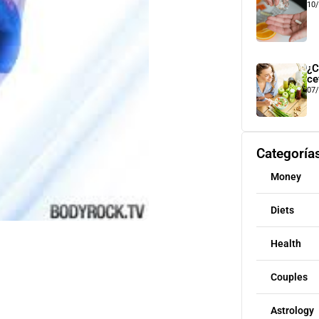
10
¿C
ce
07
Categoría
Money
Diets
Health
Couples
Astrology