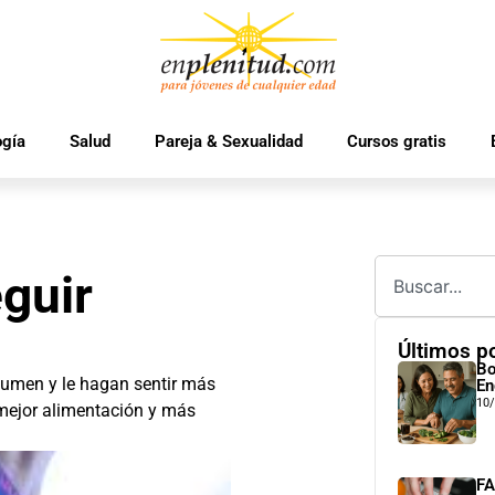
ogía
Salud
Pareja & Sexualidad
Cursos gratis
eguir
Últimos p
Bo
olumen y le hagan sentir más
En
10
: mejor alimentación y más
FA