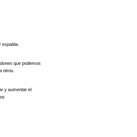
y espalda.
endones que podemos
a otros.
ar y aumentar el
eos