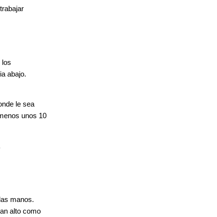
trabajar
 los
ia abajo.
donde le sea
l menos unos 10
 las manos.
tan alto como