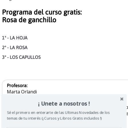
Programa del curso gratis:
Rosa de ganchillo
1º - LA HOJA
2º - LA ROSA
3º - LOS CAPULLOS
Profesora:
Marta Orlandi
Invita a un amigo
¡ Unete a nosotros !
Por favor recuerde que antes de dejar mensajes de
Sé el primero en enterarte de las Ultimas Novedades de los
registrarse en nuestro sistema de foros (este registro 
temas de tu interés (¡ Cursos y Libros Gratis incluidos !)
independiente de la inscripción al curso)
Sugiere nuevos cursos