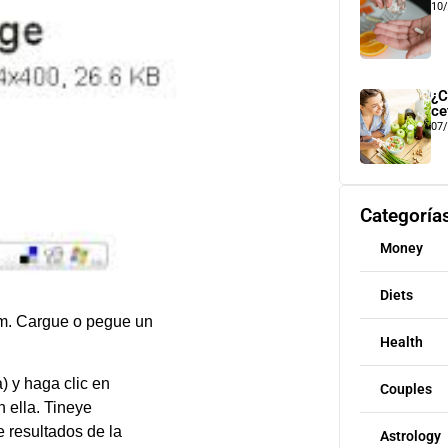
10
¿C
ce
07
Categoría
Money
Diets
m. Cargue o pegue un
Health
) y haga clic en
Couples
n ella. Tineye
e resultados de la
Astrology