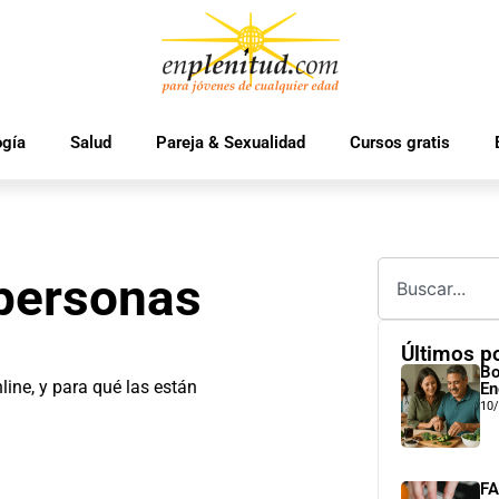
ogía
Salud
Pareja & Sexualidad
Cursos gratis
 personas
Últimos p
Bo
line, y para qué las están
En
10
FA