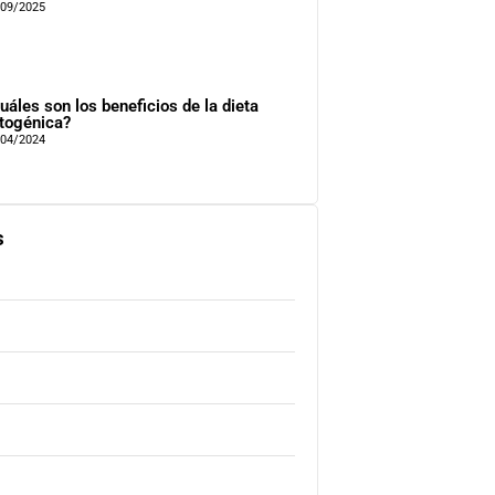
/09/2025
uáles son los beneficios de la dieta
togénica?
/04/2024
s