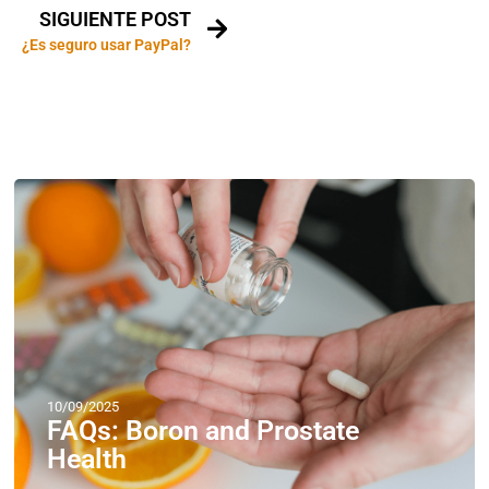
SIGUIENTE POST
¿Es seguro usar PayPal?
10/09/2025
FAQs: Boron and Prostate
Health