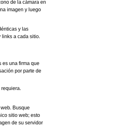
cono de la cámara en
una imagen y luego
énticas y las
inks a cada sitio.
s es una firma que
sación por parte de
 requiera.
or web. Busque
co sitio web; esto
magen de su servidor