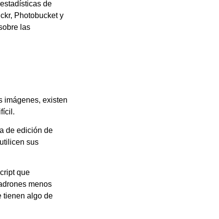
estadísticas de
ickr, Photobucket y
sobre las
us imágenes, existen
ícil.
a de edición de
utilicen sus
cript que
 ladrones menos
 tienen algo de