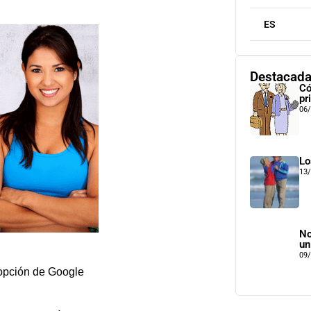
ES
Destacad
Có
pr
06
Lo
13
No
un
09
 opción de Google