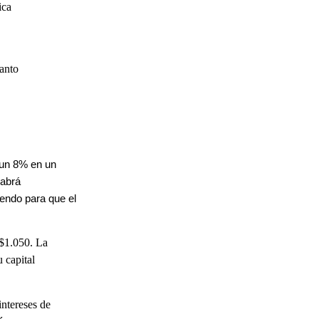
ica
uanto
 un 8% en un
habrá
endo para que el
 $1.050. La
 capital
intereses de