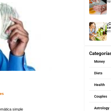
10
¿C
ce
07
Categoría
Money
Diets
Health
nes
Couples
Astrology
emática simple