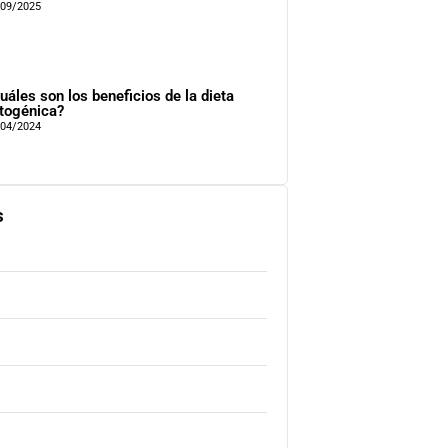
/09/2025
uáles son los beneficios de la dieta
togénica?
/04/2024
s