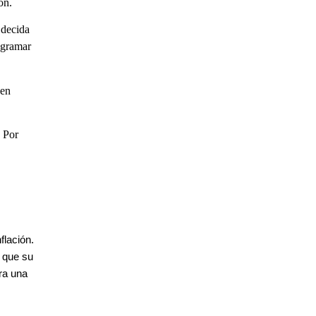
ón.
 decida
rogramar
 en
. Por
flación.
 que su
ra una