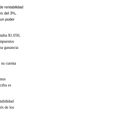
e rentabilidad
es del 3%,
a un poder
staba $1.050,
impuestos
una ganancia
 su cuenta
emos
cifra es
tabilidad
és de los