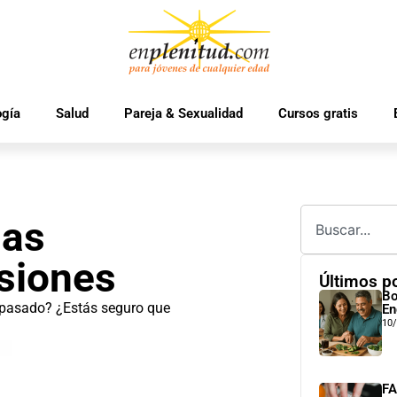
ogía
Salud
Pareja & Sexualidad
Cursos gratis
has
siones
Últimos p
Bo
 pasado? ¿Estás seguro que
En
10
FA