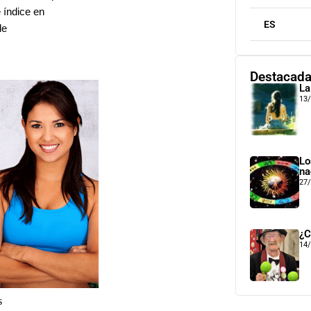
e índice en
ES
de
Destacad
La
13
Lo
na
27
¿C
14
s